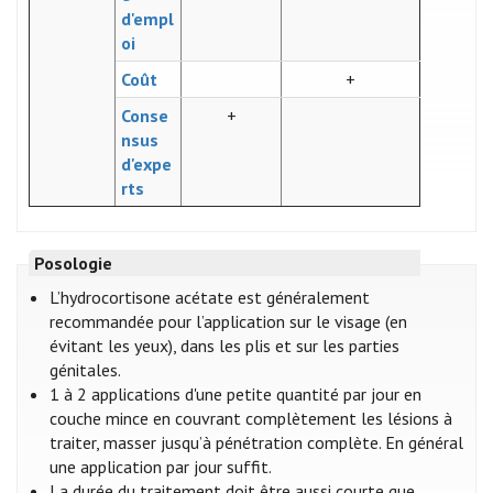
d'empl
oi
Coût
+
Conse
+
nsus
d'expe
rts
Posologie
L’hydrocortisone acétate est généralement
recommandée pour l’application sur le visage (en
évitant les yeux), dans les plis et sur les parties
génitales.
1 à 2 applications d'une petite quantité par jour en
couche mince en couvrant complètement les lésions à
traiter, masser jusqu’à pénétration complète. En général
une application par jour suffit.
La durée du traitement doit être aussi courte que