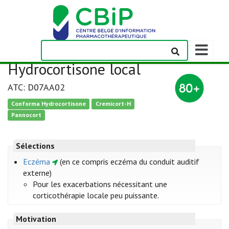
Afficher/m
la
Hydrocortisone local
barre
de
ATC: D07AA02
navigation
Conforma Hydrocortisone
Cremicort-H
Pannocort
Sélections
Eczéma
(en ce compris eczéma du conduit auditif
externe)
Pour les exacerbations nécessitant une
corticothérapie locale peu puissante.
Motivation