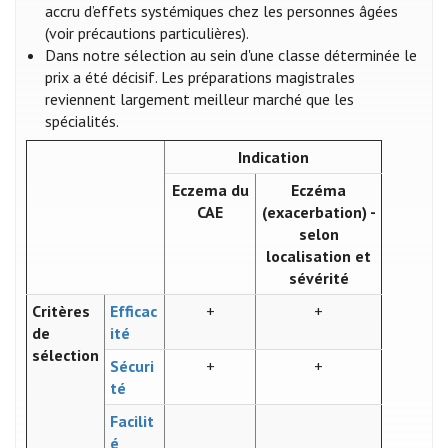
accru d’effets systémiques chez les personnes âgées
(voir précautions particulières).
Dans notre sélection au sein d'une classe déterminée le
prix a été décisif. Les préparations magistrales
reviennent largement meilleur marché que les
spécialités.
Indication
Eczema du
Eczéma
CAE
(exacerbation) -
selon
localisation et
sévérité
Critères
Efficac
+
+
de
ité
sélection
Sécuri
+
+
té
Facilit
é