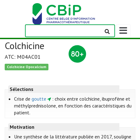
Afficher/m
la
barre
Colchicine
de
navigation
ATC: M04AC01
Colchicine Opocalcium
Sélections
Crise de
goutte
: choix entre colchicine, ibuprofène et
méthylprednisolone, en fonction des caractéristiques du
patient.
Motivation
Une synthèse de la littérature publiée en 2017, ​​​​​souligne