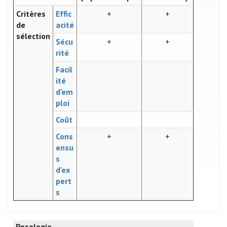
Critères
Effic
+
+
de
acité
sélection
Sécu
+
+
rité
Facil
ité
d'em
ploi
Coût
Cons
+
+
ensu
s
d'ex
pert
s
Posologie