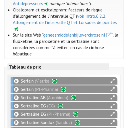
Antidépresseurs
,
rubrique “Interactions”
).
Citalopram et escitalopram: facteurs de risque
d'allongement de l'intervalle QT (
voir Intro.6.2.2.
Allongement de l’intervalle QT et torsades de pointes
).
Sur le site Web “
geneesmiddelenbijlevercirrose.nl
”, la
fluoxétine, la paroxétine et la sertraline sont
considérées comme “à éviter” en cas de cirrhose
hépatique.
Tableau de prix
Serlain
(Viatris)
Serlain
(PI-Pharma)
Sertraline AB
(Aurobindo)
Sertraline EG
(EG)
Sertraline EG
(PI-Pharma)
Sertraline Sandoz
(Sandoz)