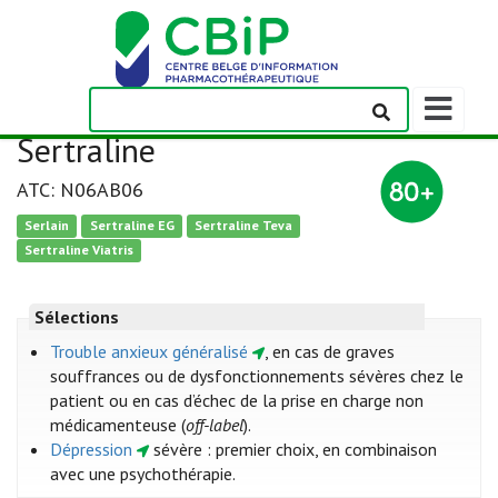
Afficher/m
la
Sertraline
barre
de
ATC: N06AB06
navigation
Serlain
Sertraline EG
Sertraline Teva
Sertraline Viatris
Sélections
Trouble anxieux généralisé
, en cas de graves
souffrances ou de dysfonctionnements sévères chez le
patient ou en cas d’échec de la prise en charge non
médicamenteuse (
off-label
).
Dépression
sévère : premier choix, en combinaison
avec une psychothérapie.