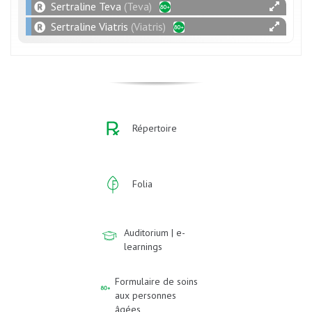
Sertraline Teva
(Teva)
Sertraline Viatris
(Viatris)
Répertoire
Folia
Auditorium | e-
learnings
Formulaire de soins
aux personnes
âgées