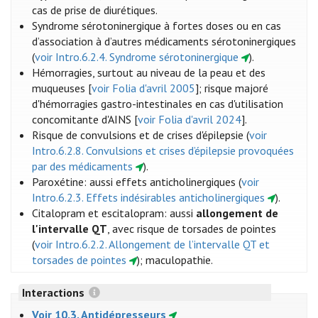
cas de prise de diurétiques.
Syndrome sérotoninergique à fortes doses ou en cas
d’association à d’autres médicaments sérotoninergiques
(
voir Intro.6.2.4. Syndrome sérotoninergique
).
Hémorragies, surtout au niveau de la peau et des
muqueuses [
voir Folia d'avril 2005
]; risque majoré
d'hémorragies gastro-intestinales en cas d'utilisation
concomitante d'AINS [
voir Folia d'avril 2024
].
Risque de convulsions et de crises d'épilepsie (
voir
Intro.6.2.8. Convulsions et crises d’épilepsie provoquées
par des médicaments
).
Paroxétine: aussi effets anticholinergiques (
voir
Intro.6.2.3. Effets indésirables anticholinergiques
).
Citalopram et escitalopram: aussi
allongement de
l'intervalle QT
, avec risque de torsades de pointes
(
voir Intro.6.2.2. Allongement de l’intervalle QT et
torsades de pointes
); maculopathie.
Interactions
Voir 10.3. Antidépresseurs