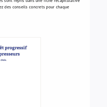
és sont repris dans une fiche récapitulative
rez des conseils concrets pour chaque