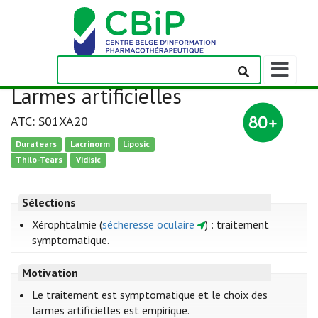
Afficher/m
la
Larmes artificielles
barre
de
ATC: S01XA20
navigation
Duratears
Lacrinorm
Liposic
Thilo-Tears
Vidisic
Sélections
Xérophtalmie (
sécheresse oculaire
) : traitement
symptomatique.
Motivation
Le traitement est symptomatique et le choix des
larmes artificielles est empirique.