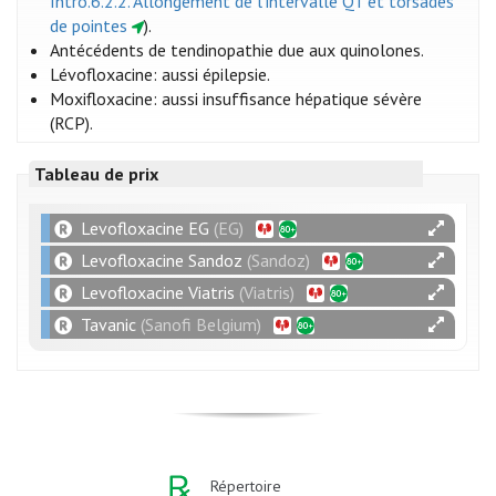
Intro.6.2.2. Allongement de l’intervalle QT et torsades
de pointes
).
Antécédents de tendinopathie due aux quinolones.
Lévofloxacine: aussi épilepsie.
Moxifloxacine: aussi insuffisance hépatique sévère
(RCP).
Tableau de prix
Levofloxacine EG
(EG)
Levofloxacine Sandoz
(Sandoz)
Levofloxacine Viatris
(Viatris)
Tavanic
(Sanofi Belgium)
Répertoire