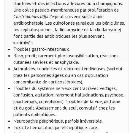
diarrhées et des infections à levures ou à champignons.
Une colite pseudo-membraneuse par prolifération de
Clostridioides difficile
peut survenir suite à une
antibiothérapie. Les quinolones (ainsi que les pénicillines,
les céphalosporines, la lincomycine et la clindamycine)
font partie des antibiotiques les plus souvent
incriminés.
Troubles gastro-intestinaux.
Rash, prurit; rarement photosensibilisation, réactions
cutanées sévères et anaphylaxie.
Arthralgies, tendinites et ruptures tendineuses (surtout
chez les personnes âgées ou en cas d’utilisation
concomitante de corticostéroïdes).
Troubles du système nerveux central (avec vertiges,
confusion, agitation; rarement hallucinations, psychose,
cauchemars, convulsions). Troubles de la vue, de l’ouïe
et du goût. Abaissement du seuil convulsif chez les
patients épileptiques.
Neuropathie périphérique, parfois irréversible.
Toxicité hématologique et hépatique: rare.