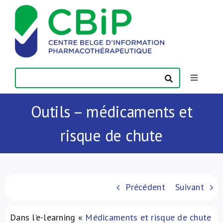
Passer
au
contenu
Toggle
Navigatio
Actualités
Outils – médicaments et
risque de chute
Publications
Formations
Précédent
Suivant
Contact
Dans l’e-learning «
Médicaments et risque de chute