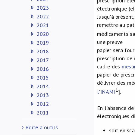
prescription éle
2023
électronique (eI
2022
Jusqu'à présent,
remettre au pati
2021
2020
médicaments san
une preuve
2019
papier sera four
2018
prescription de
2017
cadre des
mesu
2016
papier de presc
2015
délivrer des méd
2014
1
l'INAMI
].
2013
2012
En l'absence de 
2011
électroniques d
Boite à outils
soit en sc