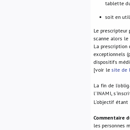
tablette d
soit en util
Le prescripteur 
scanne alors le 
La prescription
exceptionnels (
dispositifs méd
[voir le
site de
La fin de l’obli
l'INAMI, s'inscr
L'objectif étant
Commentaire d
les personnes mo