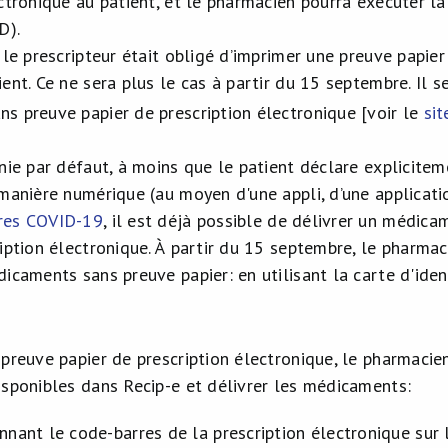
ctronique au patient, et le pharmacien pourra exécuter la 
D).
 le prescripteur était obligé d’imprimer une preuve papier
ent. Ce ne sera plus le cas à partir du 15 septembre. Il s
s preuve papier de prescription électronique [voir le
si
nie par défaut, à moins que le patient déclare explicitem
 manière numérique (au moyen d'une appli, d’une applicat
res COVID-19
, il est déjà possible de délivrer un médic
ription électronique. À partir du 15 septembre, le pharma
icaments sans preuve papier: en utilisant la carte d'iden
preuve papier de prescription électronique, le pharmacien
isponibles dans Recip-e et délivrer les médicaments:
annant le code-barres de la prescription électronique sur