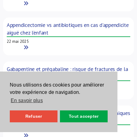
Read More
Appendicectomie vs antibiotiques en cas d’appendicite
aiguë chez l’enfant
22 mai 2025
Read More
Gabapentine et prégabaline : risque de fractures de la
hanche
Nous utilisons des cookies pour améliorer
22 mai 2025
Read More
votre expérience de navigation.
En savoir plus
Risque de bradycardie sévère avec les antiarythmiques
Refuser
Tout accepter
dans la fibrillation auriculaire
9 mai 2025
Read More