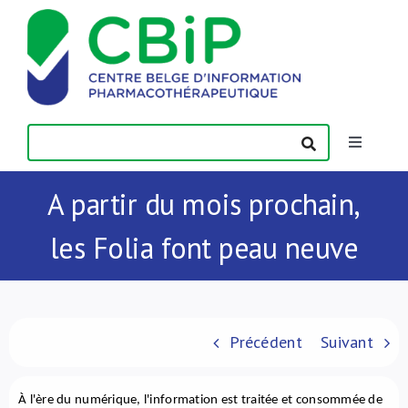
Passer
au
contenu
Toggle
Navigatio
Actualités
A partir du mois prochain,
les Folia font peau neuve
Publications
Formations
Précédent
Suivant
Contact
À l'ère du numérique, l'information est traitée et consommée de 