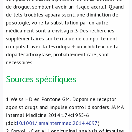
de drogue, semblent avoir un risque accru.
1
Quand
de tels troubles apparaissent, une diminution de
posologie, voire la substitution par un autre
médicament sont à envisager.
3
Des recherches
supplémentaires sur le risque de comportement
compulsif avec la lévodopa + un inhibiteur de la
dopadécarboxylase, probablement rare, sont
nécessaires.
Sources spécifiques
1
Weiss HD en Pontone GM. Dopamine receptor
agonist drugs and impulse control disorders. JAMA
Internal Medicine 2014;174:1935-6
(doi:
10.1001/jamainternmed.2014.4097
)
2
Corvol J-C et al. Longitudinal analysis of impulse