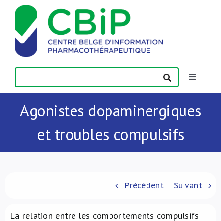
Passer
au
contenu
Toggle
Navigatio
Actualités
Agonistes dopaminergiques
et troubles compulsifs
Publications
Formations
Précédent
Suivant
Contact
La relation entre les comportements compulsifs