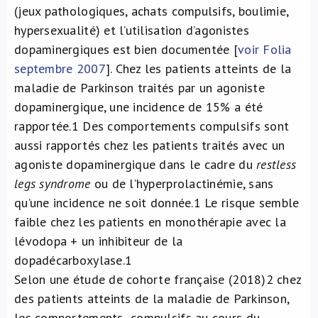
(jeux pathologiques, achats compulsifs, boulimie,
À propos de nous
hypersexualité) et l’utilisation d’agonistes
dopaminergiques est bien documentée [
voir Folia
NL
septembre 2007
]. Chez les patients atteints de la
maladie de Parkinson traités par un agoniste
dopaminergique, une incidence de 15% a été
rapportée.
1
Des comportements compulsifs sont
aussi rapportés chez les patients traités avec un
agoniste dopaminergique dans le cadre du
restless
legs syndrome
ou de l’hyperprolactinémie, sans
qu’une incidence ne soit donnée.
1
Le risque semble
faible chez les patients en monothérapie avec la
lévodopa + un inhibiteur de la
dopadécarboxylase.
1
Selon une étude de cohorte française (2018)
2
chez
des patients atteints de la maladie de Parkinson,
les comportements compulsifs au cours du