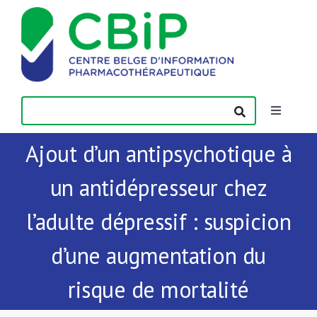
Passer
au
contenu
Toggle
Navigatio
Ajout d’un antipsychotique à
Actualités
un antidépresseur chez
Publications
l’adulte dépressif : suspicion
Formations
d’une augmentation du
risque de mortalité
Contact