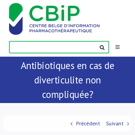
Passer
au
contenu
Toggle
Navigatio
Antibiotiques en cas de
Actualités
diverticulite non
Publications
compliquée?
Formations
Contact
Précédent
Suivant