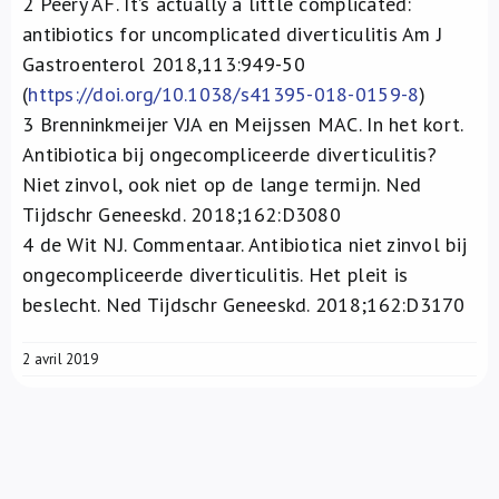
2
Peery AF. It’s actually a little complicated:
antibiotics for uncomplicated diverticulitis Am J
Gastroenterol 2018,113:949-50
(
https://doi.org/10.1038/s41395-018-0159-8
)
3
Brenninkmeijer VJA en Meijssen MAC. In het kort.
Antibiotica bij ongecompliceerde diverticulitis?
Niet zinvol, ook niet op de lange termijn. Ned
Tijdschr Geneeskd. 2018;162:D3080
4
de Wit NJ. Commentaar. Antibiotica niet zinvol bij
ongecompliceerde diverticulitis. Het pleit is
beslecht. Ned Tijdschr Geneeskd. 2018;162:D3170
2 avril 2019