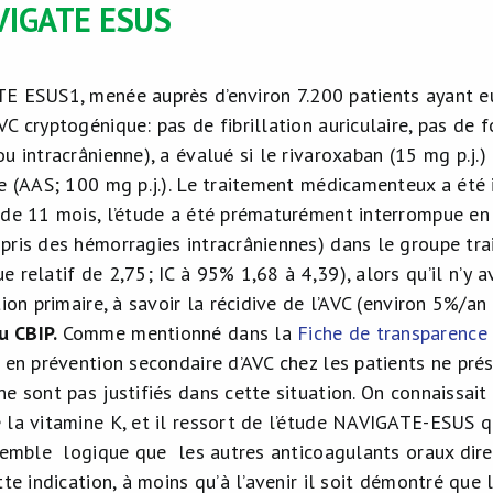
VIGATE ESUS
TE ESUS
1
, menée auprès d’environ 7.200 patients ayant 
C cryptogénique: pas de fibrillation auriculaire, pas de
u intracrânienne), a évalué si le rivaroxaban
(15 mg p.j.)
e (AAS; 100 mg p.j.). Le traitement médicamenteux a été in
 de 11 mois, l’étude a été prématurément interrompue en 
pris des hémorragies intracrâniennes) dans le groupe tra
 relatif de 2,75; IC à 95% 1,68 à 4,39), alors qu’il n’y 
tion primaire, à savoir la récidive de l’AVC (environ 5%/a
u CBIP
.
Comme mentionné dans la
Fiche de transparence 
x en prévention secondaire d’AVC chez les patients ne pré
e sont pas justifiés dans cette situation. On connaissait
 la vitamine K, et il ressort de l’étude NAVIGATE-ESUS q
 semble logique que les autres anticoagulants oraux dire
tte indication, à moins qu’à l’avenir il soit démontré que 