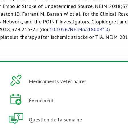
er Embolic Stroke of Undetermined Source. NEJM 2018;3
aston JD, Farrant M, Barsan W et al, for the Clinical Re
s Network, and the POINT Investigators. Clopidogrel and 
2018;379:215-25 (doi:
10.1056/NEJMoa1800410
)
iplatelet therapy after ischemic strocke or TIA. NEJM 20
Médicaments vétérinaires
Événement
Question de la semaine