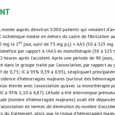
INT
, menée auprès d’environ 5.000 patients qui venaient d’avo
 ischémique mineur en dehors du cadre de fibrillation auri
er
0 mg le 1
jour, suivi de 75 mg p.j.) + AAS (50 à 325 mg 
 bénéfice par rapport à l’AAS en monothérapie (50 à 325 
12 heures après l’accident. Après une période de 90 jours
vé dans le groupe traité par l’association, par rapport a
if de 0,75; IC à 95% 0,59 à 0,95), s’expliquant principal
incidence d’hémorragies majeures (surtout des hémorragi
 plus élevée avec l’association qu’avec la monothérapie 
; IC à 95% 1,10 à 4,87). L’étude a été interrompue prémat
étude (nombre d’hémorragies majeures) avait été dépassée
l’association en termes de diminution du nombre d’accide
rs du traitement, alors que le risque d’hémorragies majeu