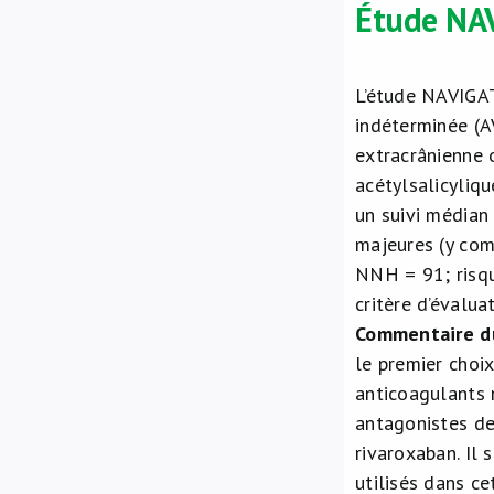
Étude NA
L’étude NAVIGA
indéterminée (AV
extracrânienne o
acétylsalicyliqu
un suivi médian
majeures (y com
NNH = 91; risque
critère d’évalua
Commentaire d
le premier choi
anticoagulants n
antagonistes de
rivaroxaban. Il
utilisés dans ce