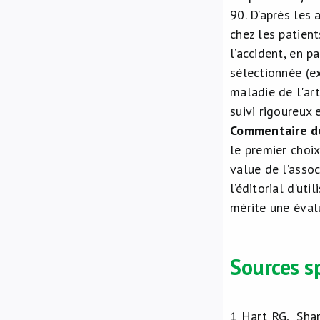
90. D’après les 
chez les patien
l’accident, en p
sélectionnée (e
maladie de l'art
suivi rigoureux
Commentaire d
le premier choi
value de l’asso
l’éditorial d’ut
mérite une éval
Sources s
1
Hart RG, Shar