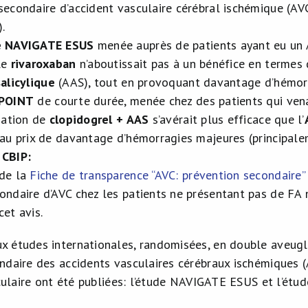
secondaire d’accident vasculaire cérébral ischémique (AVC
).
e
NAVIGATE ESUS
menée auprès de patients ayant eu un 
le
rivaroxaban
n’aboutissait pas à un bénéfice en termes 
alicylique
(AAS), tout en provoquant davantage d’hémorr
POINT
de courte durée, menée chez des patients qui vena
ciation de
clopidogrel + AAS
s’avérait plus efficace que l’
 au prix de davantage d’hémorragies majeures (principale
 CBIP
:
 de la
Fiche de transparence “AVC: prévention secondaire”
ondaire d’AVC chez les patients ne présentant pas de FA 
cet avis.
 études internationales, randomisées, en double aveugle,
ndaire des accidents vasculaires cérébraux ischémiques (
iculaire ont été publiées: l’étude NAVIGATE ESUS et l’étu