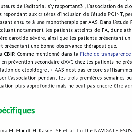
auteurs de l’éditorial s’y rapportant
3
, l’association de cl
ts répondant aux critères d’inclusion de l’étude POINT, p
assant ensuite à une monothérapie par AAS. Dans l’étude P
xcluant notamment les patients atteints de FA, d’une ath
ère carotide sévère, ainsi que les patients présentant un
 et présentant une bonne observance thérapeutique.
u CBIP
.
Comme mentionné dans la
Fiche de transparence 
x en prévention secondaire d’AVC chez les patients ne pré
ciation de clopidogrel + AAS n’est pas encore suffisamme
iliser l’association pendant les trois premières semaines 
uation plus approfondie mais ne peut pas encore être ad
pécifiques
ma M, Mundl H, Kasner SE et al. for the NAVIGATE ESUS 