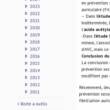
en prévention 
2023
auriculaire (FA
2022
– Dans
l’étud
2021
indéterminée, 
2020
l’
acide
acétyls
2019
-Dans
l’étude
2018
mineur, l’asso
2017
d’AVC, mais ce
Conclusion du
2016
La conclusion
2015
prévention sec
2014
modifient pas 
2013
2012
Récemment, deux
2011
prévention seco
fibrillation aur
Boite à outils