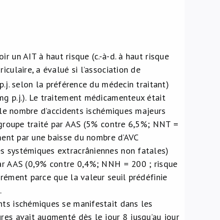
ir un AIT à haut risque (c.-à-d. à haut risque
culaire, a évalué si l’association de
p.j. selon la préférence du médecin traitant)
mg p.j.). Le traitement médicamenteux était
, le nombre d’accidents ischémiques majeurs
u groupe traité par AAS (5% contre 6,5%; NNT =
ement par une baisse du nombre d’AVC
es systémiques extracrâniennes non fatales)
par AAS (0,9% contre 0,4%; NNH = 200 ; risque
urément parce que la valeur seuil prédéfinie
.
nts ischémiques se manifestait dans les
res avait augmenté dès le jour 8 jusqu’au jour