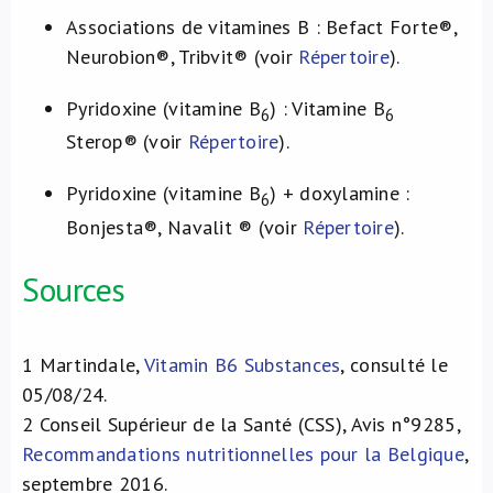
Associations de vitamines B : Befact Forte®,
Neurobion®, Tribvit® (voir
Répertoire
).
Pyridoxine (vitamine B
) : Vitamine B
6
6
Sterop® (voir
Répertoire
).
Pyridoxine (vitamine B
) + doxylamine :
6
Bonjesta®, Navalit ® (voir
Répertoire
).
Sources
1
Martindale,
Vitamin B6 Substances
, consulté le
05/08/24.
2
Conseil Supérieur de la Santé (CSS), Avis n°9285,
Recommandations nutritionnelles pour la Belgique
,
septembre 2016.