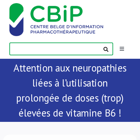
Passer
au
contenu
Toggle
Navigatio
Attention aux neuropathies
Actualités
liées à l’utilisation
Publications
prolongée de doses (trop)
Formations
élevées de vitamine B6 !
Contact