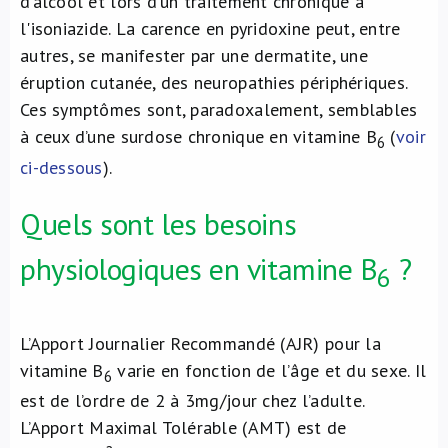
d’alcool et lors d'un traitement chronique à
l'isoniazide. La carence en pyridoxine peut, entre
autres, se manifester par une dermatite, une
éruption cutanée, des neuropathies périphériques.
Ces symptômes sont, paradoxalement, semblables
à ceux d’une surdose chronique en vitamine B
(
voir
6
ci-dessous
).
Quels sont les besoins
physiologiques en vitamine B
?
6
L’Apport Journalier Recommandé (AJR) pour la
vitamine B
varie en fonction de l’âge et du sexe. Il
6
est de l’ordre de 2 à 3mg/jour chez l’adulte.
L’Apport Maximal Tolérable (AMT) est de