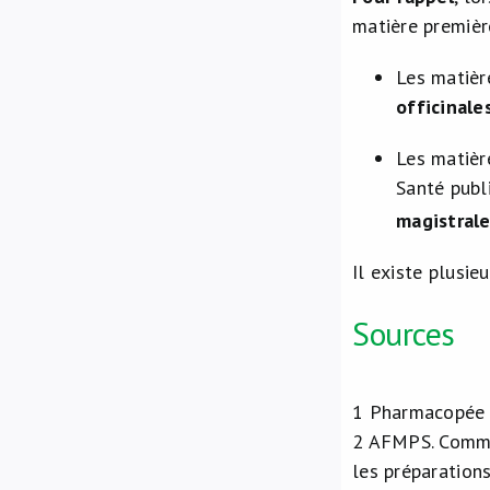
matière première 
Les matièr
officinale
Les matièr
Santé publi
magistral
Il existe plusie
Sources
1
Pharmacopée E
2
AFMPS. Commun
les préparation