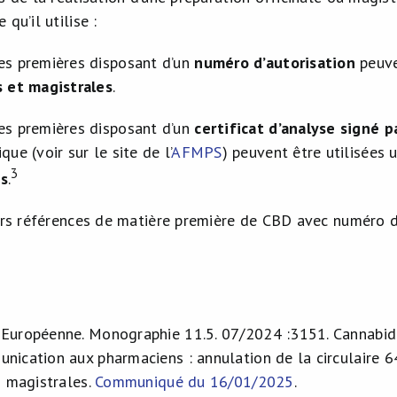
qu’il utilise :
es premières disposant d’un
numéro d’autorisation
peuve
s et magistrales
.
es premières disposant d’un
certificat d’analyse
signé p
que (voir sur le site de l’
AFMPS
) peuvent être utilisées
3
es
.
urs références de matière première de CBD avec numéro d’
uropéenne. Monographie 11.5. 07/2024 :3151. Cannabidi
ication aux pharmaciens : annulation de la circulaire 64
s magistrales.
Communiqué du 16/01/2025
.