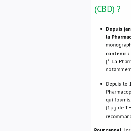
(CBD) ?
Depuis jan
la Pharmac
monographi
contenir 
[
*
La Pharm
notamment 
Depuis le 
Pharmacopé
qui fourni
(1µg de TH
recommanda
Pour rappel
, lo