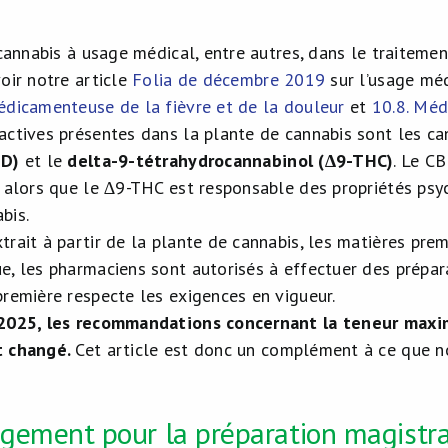
 cannabis à usage médical, entre autres, dans le traiteme
oir notre article
Folia de décembre 2019
sur l’usage méd
édicamenteuse de la fièvre et de la douleur
et
10.8. Méd
actives présentes dans la plante de cannabis sont les can
BD)
et le
delta-9-tétrahydrocannabinol (
∆9-THC)
. Le C
s alors que le ∆9-THC est responsable des propriétés p
bis.
trait à partir de la plante de cannabis, les matières pre
e, les pharmaciens sont autorisés à effectuer des prépa
première respecte les exigences en vigueur.
 2025, les recommandations concernant la teneur maxi
t changé.
Cet article est donc un complément à ce que n
gement pour la préparation magistra