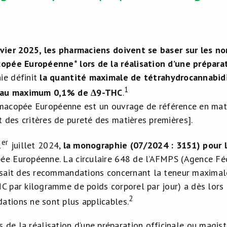
vier 2025, les pharmaciens doivent se baser sur les 
opée Européenne* lors de la réalisation d’une prépara
e définit
la quantité maximale de tétrahydrocannabidi
1
: au maximum 0,1% de
∆9-THC
.
acopée Européenne est un ouvrage de référence en mati
des critères de pureté des matières premières].
er
1
juillet 2024,
la monographie (07/2024 : 3151) pour l
e Européenne. La circulaire 648 de l’AFMPS (Agence Fé
ssait des recommandations concernant la teneur maximal
C par kilogramme de poids corporel par jour) a dès lors 
2
tions ne sont plus applicables.
rs de la réalisation d’une préparation officinale ou magist