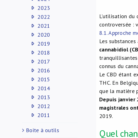
2023
L’utilisation du
2022
controversée : v
2021
8.1. Approche m
2020
Les substances 
2019
cannabidiol (C
2018
tranquillisante
2017
connus du canna
2016
Le CBD étant ex
2015
THC. En Belgiqu
2014
que la matière 
2013
Depuis janvier
2012
magistrales on
2011
2019.
Boite à outils
Quel chan