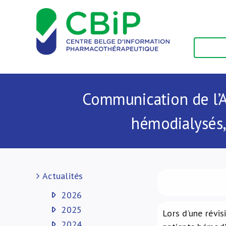
Passer
au
contenu
Communication de l’A
hémodialysés,
Actualités
2026
2025
Lors d’une révis
2024