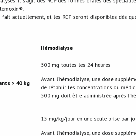
alysés. Il s’agit des RCP des formes orales des spécialit
lemoxin®.
e fait actuellement, et les RCP seront disponibles dès qu
Hémodialyse
500 mg toutes les 24 heures
Avant l’hémodialyse, une dose suppléme
ants > 40 kg
de rétablir les concentrations du médic
500 mg doit être administrée après l’h
15 mg/kg/jour en une seule prise par 
Avant l’hémodialyse, une dose suppléme