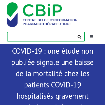
Passer
au
contenu
Toggle
Navigatio
COVID-19 : une étude non
Actualités
publiée signale une baisse
Publications
de la mortalité chez les
Formations
patients COVID-19
hospitalisés gravement
Contact