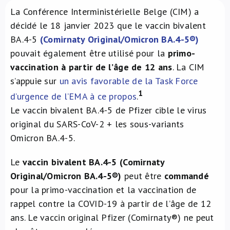
La Conférence Interministérielle Belge (CIM) a
À propos de nous
décidé le 18 janvier 2023 que le vaccin bivalent
BA.4-5
(Comirnaty Original/Omicron BA.4-5®)
NL
pouvait également être utilisé pour la
primo-
vaccination à partir de l’âge de 12 ans
. La CIM
s’appuie sur
un avis favorable de la Task Force
1
d’urgence de l’EMA à ce propos
.
Le vaccin bivalent BA.4-5 de Pfizer cible le virus
original du SARS-CoV-2 + les sous-variants
Omicron BA.4-5.
Le
vaccin bivalent BA.4-5 (Comirnaty
Original/Omicron BA.4-5®)
peut être
commandé
pour la primo-vaccination et la vaccination de
rappel contre la COVID-19 à partir de l’âge de 12
ans. Le vaccin original Pfizer (Comirnaty®) ne peut