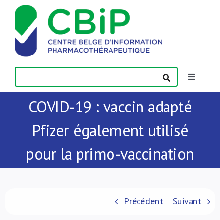
Passer
au
contenu
Toggle
Navigatio
COVID-19 : vaccin adapté
Actualités
Pfizer également utilisé
Publications
pour la primo-vaccination
Formations
Contact
Précédent
Suivant