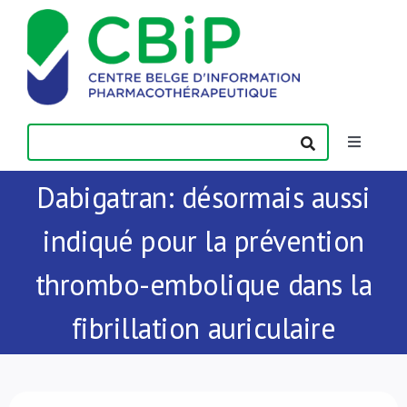
Passer
au
contenu
Toggle
Navigatio
Dabigatran: désormais aussi
Actualités
indiqué pour la prévention
Publications
thrombo-embolique dans la
Formations
fibrillation auriculaire
Contact