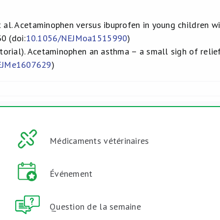
 al. Acetaminophen versus ibuprofen in young children w
0 (doi:
10.1056/NEJMoa1515990
)
itorial). Acetaminophen an asthma – a small sigh of rel
EJMe1607629
)
Médicaments vétérinaires
Événement
Question de la semaine