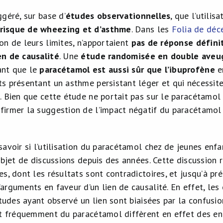
ggéré, sur base d’
études observationnelles
, que l’utilis
risque de wheezing et d’asthme
. Dans les
Folia de dé
son de leurs limites, n’apportaient
pas de réponse défini
en de causalité
. Une
étude randomisée en double aveu
ant que le
paracétamol est aussi sûr que l’ibuprofène
e
ts présentant un asthme persistant léger et qui nécessit
e. Bien que cette étude ne portait pas sur le paracétamol 
firmer la suggestion de l’impact négatif du paracétamol 
savoir si l’utilisation du paracétamol chez de jeunes en
’objet de discussions depuis des années. Cette discussion
s, dont les résultats sont contradictoires, et jusqu’à prés
arguments en faveur d’un lien de causalité. En effet, le
études ayant observé un lien sont biaisées par la confusion
nt fréquemment du paracétamol diffèrent en effet des enf