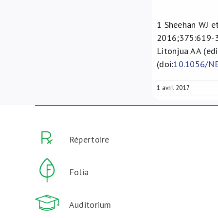
1
Sheehan WJ et
2016;375:619-3
Litonjua AA (ed
(doi:
10.1056/N
1 avril 2017
Répertoire
Folia
Auditorium