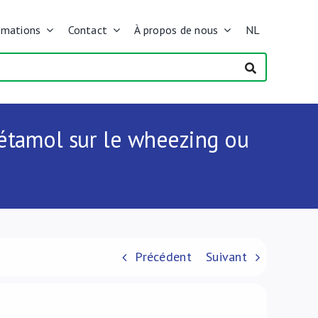
rmations
Contact
À propos de nous
NL
cétamol sur le wheezing ou
Précédent
Suivant