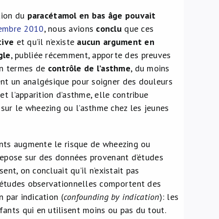
ation du
paracétamol en bas âge pouvait
cembre 2010
, nous avions
conclu
que ces
tive
et qu’il n’existe
aucun argument en
gle
, publiée récemment, apporte des preuves
n termes de
contrôle de l’asthme
, du moins
ent un analgésique pour soigner des douleurs
et l’apparition d’asthme, elle contribue
sur le wheezing ou l’asthme chez les jeunes
fants augmente le risque de wheezing ou
 repose sur des données provenant d’études
ent, on concluait qu’il n’existait pas
s études observationnelles comportent des
 par indication (
confounding by indication
): les
ants qui en utilisent moins ou pas du tout.