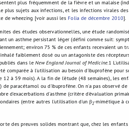
sentent plus fréquemment de la fièvre et un malaise (ind
 plus sujets aux infections, et les infections virales des
e de wheezing [voir aussi les
Folia de décembre 2010
].
imites des études observationnelles, une étude randomi
ant un asthme persistant léger (défini comme suit: symp
iennement; environ 75 % de ces enfants recevaient un tra
 inhalé faiblement dosé ou un antagoniste des récepteurs
publiés dans le
New England Journal of Medicine
.
1
L’utili
té comparée à l’utilisation au besoin d’ibuprofène pour s
e 12 à 59 mois). A la fin de l’étude (48 semaines), les e
) de paracétamol ou d’ibuprofène. On n’a pas observé de 
re d’exacerbations d’asthme (critère d’évaluation primaire
ondaires (entre autres l’utilisation d’un β
-mimétique à c
2
orte des preuves solides montrant que, chez les enfants 