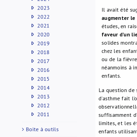
2023
Il avait été su
2022
augmenter le 
2021
études, en rai
2020
faveur d’un li
solides montr
2019
chez les enfan
2018
ou de la fièvr
2017
néanmoins à in
2016
enfants.
2015
2014
La question de 
2013
d’asthme fait l
2012
observationnelle
2011
suffisamment d’
limites, et les 
Boite à outils
enfants utilisa