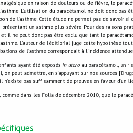
analgésique en raison de douleurs ou de fièvre, le paracé
’asthme. L’utilisation du paracétamol ne doit donc pas êt
bon de l’asthme. Cette étude ne permet pas de savoir s
 présentant un asthme plus sévère. Pour des raisons prati
 et il ne peut donc pas être exclu que tant le paracétamo
’asthme. L’auteur de l’éditiorial juge cette hypothèse to
bations de l’asthme correspondait à l’incidence attendue
enfants ayant été exposés
in utero
au paracétamol, un ri
si, on peut admettre, en s’appuyant sur nos sources [Drugs
il n’existe pas suffisamment de preuves en faveur d’un li
, comme dans les Folia de décembre 2010, que le paracét
écifiques