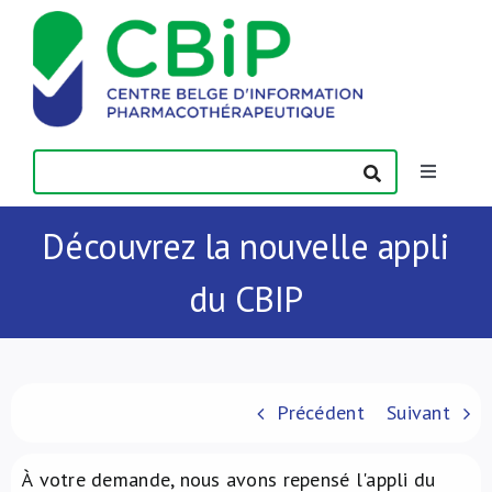
Passer
au
contenu
Toggle
Navigatio
Actualités
Découvrez la nouvelle appli
du CBIP
Publications
Formations
Précédent
Suivant
Contact
À votre demande, nous avons repensé l'appli du