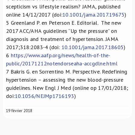
scepticism vs lifestyle realism? JAMA, published
online 14/12/2017 (doi:
10.1001/jama.2017.19675
)
5
Greenland P. en Peterson E. Editorial. The new
2017 ACC/AHA guidelines “Up the pressure” on
diagnosis and treatment of hypertension. JAMA
2017;318:2083-4 (doi:
10.1001/jama.2017.18605
)
6
https://www.aafp.org/news/health-of-the-
public/20171212notendorseaha-accgdlne.html
7
Bakris G. en Sorrentino M. Perspective. Redefining
hypertension – assessing the new blood-pressure
guidelines. New Engl J Med (online op 17/01/2018;
doi:
10.1056/NEJMp1716193
)
19 février 2018