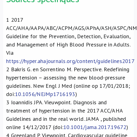
1
2017
ACC/AHA/AAPA/ABC/ACPM/AGS/APhA/ASH/ASPC/N
Guideline for the Prevention, Detection, Evaluation,
and Management of High Blood Pressure in Adults.
Via
https://hyper.ahajournals.org/content/guidelines2017
2
Bakris G. en Sorrentino M. Perspective. Redefining
hypertension – assessing the new blood-pressure
guidelines. New Engl J Med (online op 17/01/2018;
doi:
10.1056/NEJMp1716193
)
3
Ioannidis JPA. Vieuwpoint. Diagnosis and
treatment of hypertension in the 2017 ACC/AHA
Guidelines and in the real world. JAMA , published
online 14/12/2017 (doi:
10.1001/jama.2017.19672
)
4
Greenland P. Viewpoint. Cardiovascular guideline