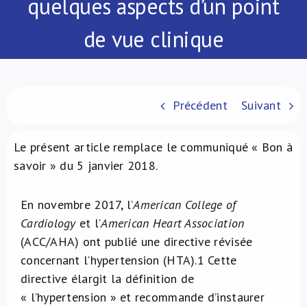
quelques aspects d’un point
À propos de nous
de vue clinique
NL
Précédent
Suivant
Le présent article remplace le communiqué « Bon à
savoir » du 5 janvier 2018.
En novembre 2017, l’
American College of
Cardiology
et l’
American Heart Association
(ACC/AHA) ont publié une directive révisée
concernant l’hypertension (HTA).
1
Cette
directive élargit la définition de
« l’hypertension » et recommande d’instaurer