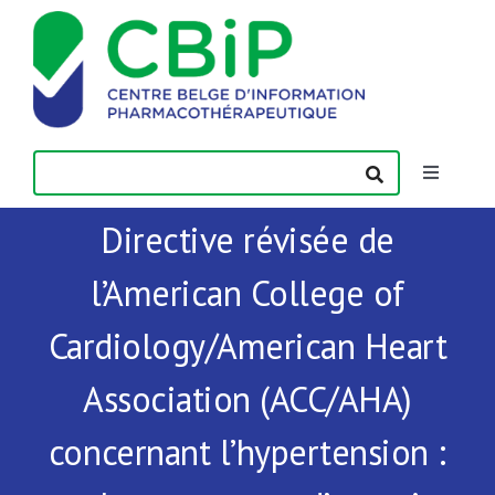
Passer
au
contenu
Toggle
Navigatio
Directive révisée de
Actualités
l’American College of
Publications
Cardiology/American Heart
Formations
Association (ACC/AHA)
concernant l’hypertension :
Contact