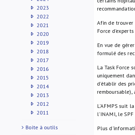
certains hôpita
2023
recommandations
2022
Afin de trouver
2021
Force d'experts 
2020
2019
En vue de gérer
2018
formulé des re
2017
La Task Force s
2016
uniquement dans
2015
d'établir des pr
2014
remboursable), a
2013
2012
L'AFMPS suit la
2011
l'INAMI, le SPF
Boite à outils
Plus d'informat