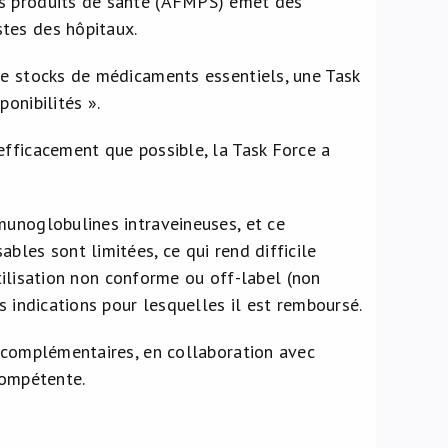
es produits de santé (AFMPS) émet des
tes des hôpitaux.
de stocks de médicaments essentiels, une Task
onibilités ».
efficacement que possible, la Task Force a
munoglobulines intraveineuses, et ce
bles sont limitées, ce qui rend difficile
utilisation non conforme ou off-label (non
s indications pour lesquelles il est remboursé.
s complémentaires, en collaboration avec
compétente.