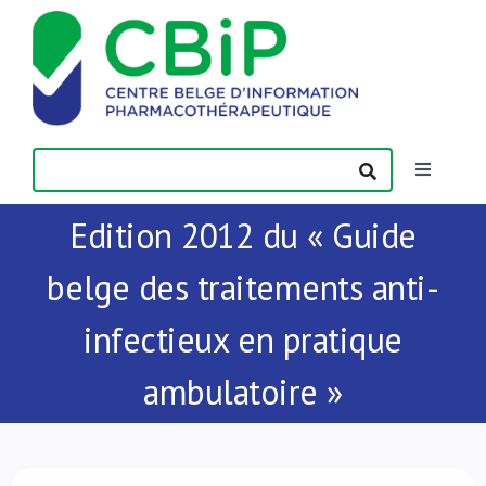
Passer
au
contenu
Toggle
Navigatio
Edition 2012 du « Guide
Actualités
belge des traitements anti-
Publications
infectieux en pratique
Formations
ambulatoire »
Contact