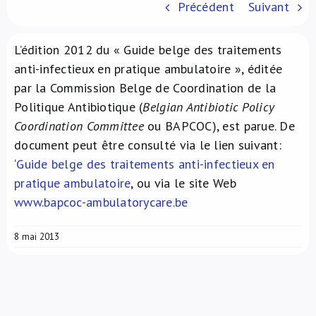
Précédent
Suivant
À propos de nous
L’édition 2012 du « Guide belge des traitements
NL
anti-infectieux en pratique ambulatoire », éditée
par la Commission Belge de Coordination de la
Politique Antibiotique (
Belgian Antibiotic Policy
Coordination Committee
ou BAPCOC), est parue. De
document peut être consulté via le lien suivant:
‘
Guide belge des traitements anti-infectieux en
pratique ambulatoire
, ou via le site Web
www.bapcoc-ambulatorycare.be
8 mai 2013