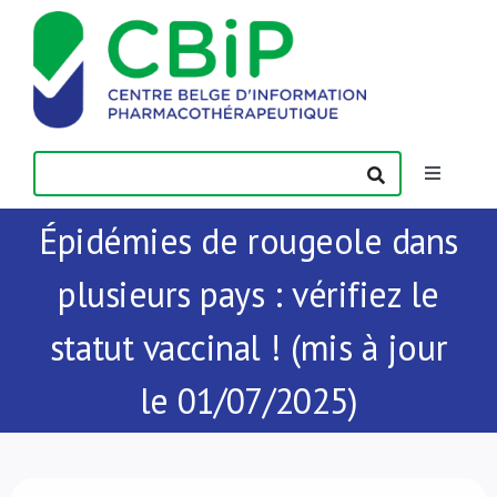
Passer
au
contenu
Toggle
Navigatio
Épidémies de rougeole dans
Actualités
plusieurs pays : vérifiez le
Publications
statut vaccinal ! (mis à jour
Formations
le 01/07/2025)
Contact