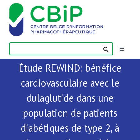
Passer
au
contenu
Toggle
Navigatio
Étude REWIND: bénéfice
Actualités
cardiovasculaire avec le
Publications
dulaglutide dans une
Formations
population de patients
diabétiques de type 2, à
Contact