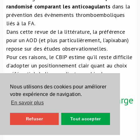
randomisé comparant les anticoagulants
dans la
prévention des évènements thromboemboliques
liés à la FA.
Dans cette revue de la littérature, la préférence
pour un AOD (et plus particulièrement, l’apixaban)
repose sur des études observationnelles.
Pour ces raisons, le CBIP estime qu’il reste difficile
d’adopter un positionnement clair quant au choix
préférentiel de l’une ou l’autre molécule pour
l’anticoagulation d’une FA.
Nous utilisons des cookies pour améliorer
votre expérience de navigation.
Tableau-résumé : Prise en charge
En savoir plus
de la FA chez le patient âgé
Refuser
Tout accepter
proposée par l'article BMJ