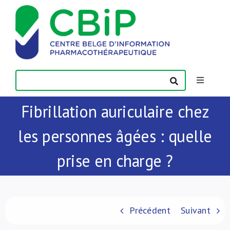
Passer
au
contenu
Toggle
Navigatio
Fibrillation auriculaire chez
Actualités
les personnes âgées : quelle
Publications
prise en charge ?
Formations
Contact
Précédent
Suivant