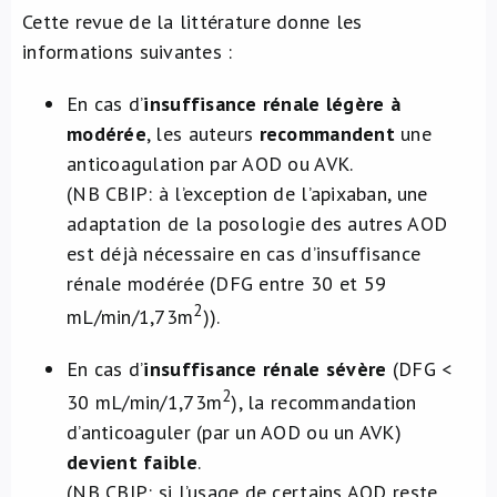
Cette revue de la littérature donne les
informations suivantes :
En cas d’
insuffisance rénale
légère à
modérée
, les auteurs
recommandent
une
anticoagulation par AOD ou AVK.
(NB CBIP: à l’exception de l’apixaban, une
adaptation de la posologie des autres AOD
est déjà nécessaire en cas d’insuffisance
rénale modérée (DFG entre 30 et 59
2
mL/min/1,73m
)).
En cas d’
insuffisance rénale
sévère
(DFG <
2
30 mL/min/1,73m
), la recommandation
d’anticoaguler (par un AOD ou un AVK)
devient faible
.
(NB CBIP: si l’usage de certains AOD reste