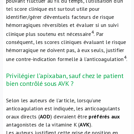
pouvant fluctuer au fil du temps, l’utilisation d’un
tel score clinique est surtout utile pour
identifier/gérer d’éventuels facteurs de risque
hémorragiques réversibles et évaluer si un suivi
4
clinique plus soutenu est nécessaire
. Par
conséquent, les scores cliniques évaluant le risque
hémorragique ne doivent pas, à eux seuls, justifier
4
une contre-indication formelle à l’anticoagulation
.
Privilégier l’apixaban, sauf chez le patient
bien contrôlé sous AVK ?
Selon les auteurs de l’article, lorsqu’une
anticoagulation est indiquée, les anticoagulants
oraux directs (
AOD
) devraient être
préférés aux
antagonistes de la vitamine K (
AVK
).
Les auteurs justifient cette prise de position en