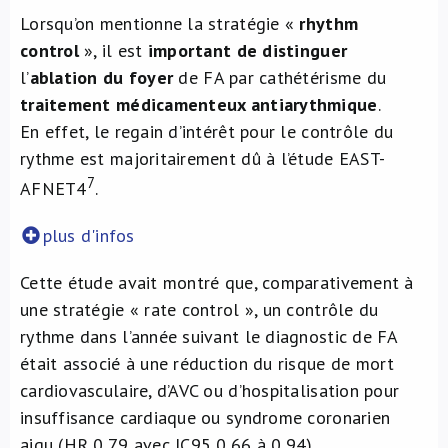
Lorsqu’on mentionne la stratégie «
rhythm
control
», il est
important de distinguer
l’
ablation du foyer
de FA par cathétérisme du
traitement médicamenteux antiarythmique
.
En effet, le regain d’intérêt pour le contrôle du
rythme est majoritairement dû à l’étude EAST-
7
AFNET4
.
plus d'infos
Cette étude avait montré que, comparativement à
une stratégie « rate control », un contrôle du
rythme dans l’année suivant le diagnostic de FA
était associé à une réduction du risque de mort
cardiovasculaire, d’AVC ou d’hospitalisation pour
insuffisance cardiaque ou syndrome coronarien
aigu (HR 0,79 avec IC95 0,66 à 0,94).