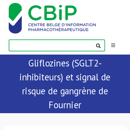
Passer
au
contenu
Toggle
Navigatio
Gliflozines (SGLT2-
Actualités
inhibiteurs) et signal de
Publications
risque de gangrène de
Formations
Fournier
Contact