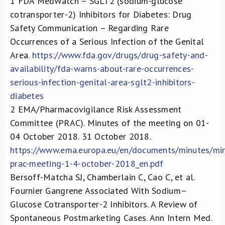
1
FDA MedWatch – SGLT2 (sodium-glucose
cotransporter-2) Inhibitors for Diabetes: Drug
Safety Communication – Regarding Rare
Occurrences of a Serious Infection of the Genital
Area.
https://www.fda.gov/drugs/drug-safety-and-
availability/fda-warns-about-rare-occurrences-
serious-infection-genital-area-sglt2-inhibitors-
diabetes​
2
EMA/Pharmacovigilance Risk Assessment
Committee (PRAC). Minutes of the meeting on 01-
04 October 2018. 31 October 2018.
https://www.ema.europa.eu/en/documents/minutes/mi
prac-meeting-1-4-october-2018_en.pdf
Bersoff-Matcha SJ, Chamberlain C, Cao C, et al.
Fournier Gangrene Associated With Sodium–
Glucose Cotransporter-2 Inhibitors. A Review of
Spontaneous Postmarketing Cases. Ann Intern Med.