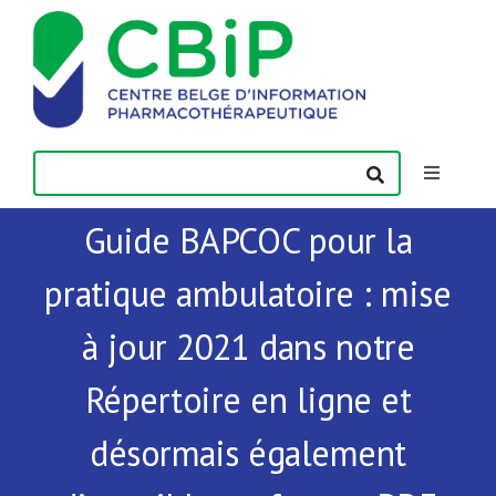
Passer
au
contenu
Toggle
Navigatio
Guide BAPCOC pour la
Actualités
pratique ambulatoire : mise
Publications
à jour 2021 dans notre
Formations
Répertoire en ligne et
désormais également
Contact