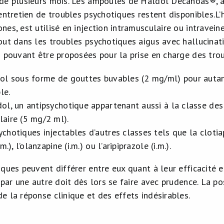
de plusieurs mois. Les ampoules de Haldol Decanoas®, à l
entretien de troubles psychotiques restent disponibles.L’
es, est utilisé en injection intramusculaire ou intravein
ut dans les troubles psychotiques aigus avec hallucinatio
s pouvant être proposées pour la prise en charge des tro
dol sous forme de gouttes buvables (2 mg/ml) pour autant
le.
dol, un antipsychotique appartenant aussi à la classe des
laire (5 mg/2 ml).
chotiques injectables d’autres classes tels que la clotiapine
.m.), l’olanzapine (i.m.) ou l’aripiprazole (i.m.).
ques peuvent différer entre eux quant à leur efficacité e
 par une autre doit dès lors se faire avec prudence. La 
e la réponse clinique et des effets indésirables.