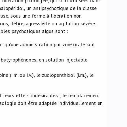
ibération prolongée, qui sont utilisées dans
halopéridol, un antipsychotique de la classe
euse, sous une forme à libération non
ns, délire, agressivité ou agitation sévère.
ubles psychotiques aigus sont :
 qu’une administration par voie orale soit
 butyrophénones, en solution injectable
 (i.m. ou i.v.), le zuclopenthixol (i.m.), le
t leurs effets indésirables ; le remplacement
posologie doit être adaptée individuellement en