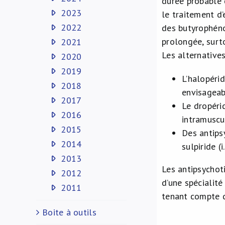
durée probable 
2023
le traitement d’
2022
des butyrophénon
prolongée, surto
2021
Les alternative
2020
2019
L’halopéri
2018
envisageab
2017
Le dropéri
2016
intramuscu
2015
Des antipsy
2014
sulpiride (i
2013
Les antipsychoti
2012
d’une spécialité
2011
tenant compte d
Boite à outils