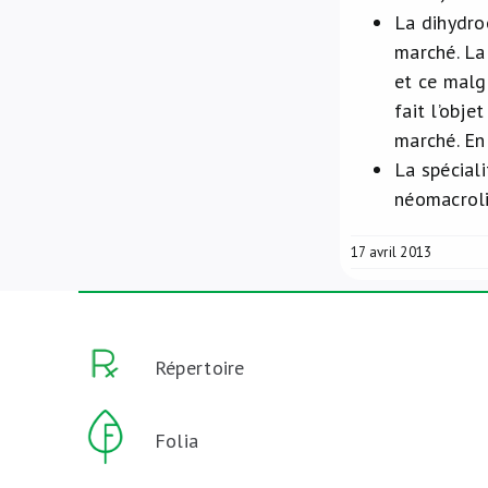
La dihydro
marché. La
et ce malg
fait l’obje
marché. En
La spécial
néomacroli
17 avril 2013
Répertoire
Folia