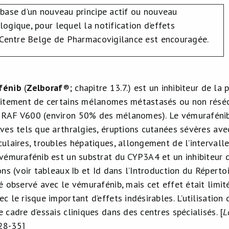
base d’un nouveau principe actif ou nouveau
ogique, pour lequel la notification d’effets
 Centre Belge de Pharmacovigilance est encouragée.
fénib
(
Zelboraf
®
; chapitre 13.7.) est un inhibiteur de la 
aitement de certains mélanomes métastasés ou non réséca
RAF V600 (environ 50% des mélanomes). Le vémurafénib 
ves tels que arthralgies, éruptions cutanées sévères avec 
culaires, troubles hépatiques, allongement de l’interval
 vémurafénib est un substrat du CYP3A4 et un inhibiteur d
ons (voir tableaux Ib et Id dans l’Introduction du Réperto
té observé avec le vémurafénib, mais cet effet était limit
c le risque important d’effets indésirables. L’utilisatio
 cadre d’essais cliniques dans des centres spécialisés. [
L
28-35]