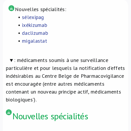
À propos de nous
Nouvelles spécialités
:
•
sélexipag
​ •
ixékizumab
NL
​ •
daclizumab
​ •
migalastat
▼: médicaments soumis à une surveillance
particulière et pour lesquels la notification d’effets
indésirables au Centre Belge de Pharmacovigilance
est encouragée (entre autres médicaments
contenant un nouveau principe actif, médicaments
biologiques’).
Nouvelles spécialités