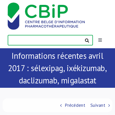
Passer
au
contenu
Toggle
Navigatio
Informations récentes avril
Actualités
2017 : sélexipag, ixékizumab,
Publications
daclizumab, migalastat
Formations
Contact
Précédent
Suivant