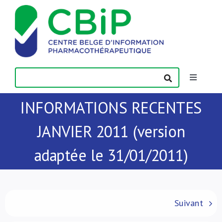
Passer
au
contenu
Toggle
Navigatio
INFORMATIONS RECENTES
Actualités
JANVIER 2011 (version
Publications
adaptée le 31/01/2011)
Formations
Contact
Suivant