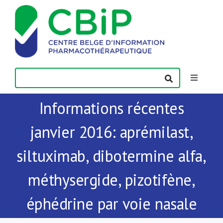
Passer
au
contenu
Toggle
Navigatio
Informations récentes
Actualités
janvier 2016: aprémilast,
Publications
siltuximab, dibotermine alfa,
Formations
méthysergide, pizotifène,
éphédrine par voie nasale
Contact