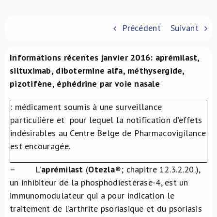
À propos de nous
Précédent
Suivant
NL
Informations récentes janvier 2016: aprémilast,
siltuximab, dibotermine alfa, méthysergide,
pizotifène, éphédrine par voie nasale
: médicament soumis à une surveillance
particulière et pour lequel la notification d’effets
indésirables au Centre Belge de Pharmacovigilance
est encouragée.
– L’
aprémilast
(
Otezla
®
; chapitre 12.3.2.20.),
un inhibiteur de la phosphodiestérase-4, est un
immunomodulateur qui a pour indication le
traitement de l’arthrite psoriasique et du psoriasis