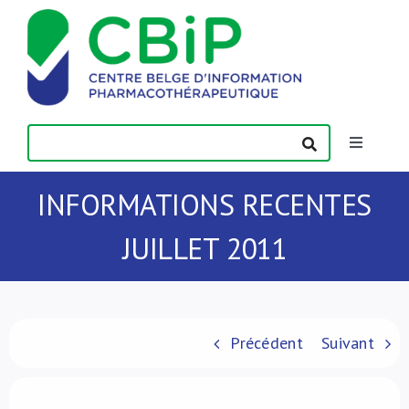
Passer
au
contenu
Toggle
Navigatio
Actualités
INFORMATIONS RECENTES
JUILLET 2011
Publications
Formations
Précédent
Suivant
Contact