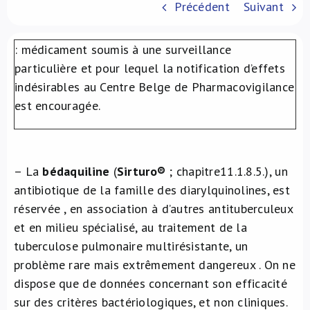
Précédent
Suivant
À propos de nous
: médicament soumis à une surveillance
NL
particulière et pour lequel la notification d’effets
indésirables au Centre Belge de Pharmacovigilance
est encouragée.
– La
bédaquiline
(
Sirturo
®
; chapitre11.1.8.5.), un
antibiotique de la famille des diarylquinolines, est
réservée , en association à d’autres antituberculeux
et en milieu spécialisé, au traitement de la
tuberculose pulmonaire multirésistante, un
problème rare mais extrêmement dangereux . On ne
dispose que de données concernant son efficacité
sur des critères bactériologiques, et non cliniques.