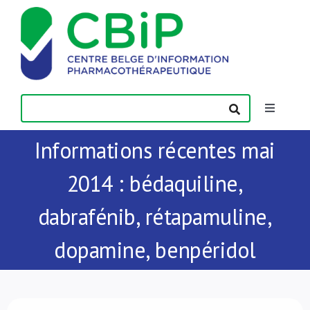
Passer
au
contenu
Toggle
Navigatio
Informations récentes mai
Actualités
2014 : bédaquiline,
Publications
dabrafénib, rétapamuline,
Formations
dopamine, benpéridol
Contact