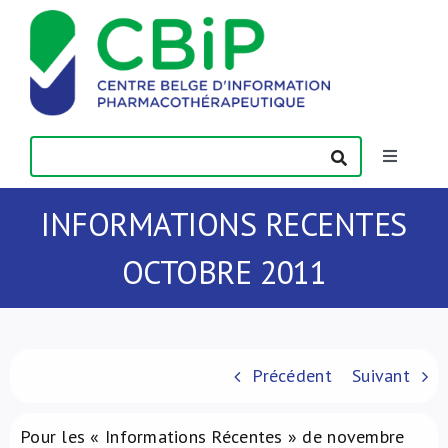
Passer
au
contenu
Toggle
Navigatio
Actualités
INFORMATIONS RECENTES
OCTOBRE 2011
Publications
Formations
Précédent
Suivant
Contact
Pour les « Informations Récentes » de novembre