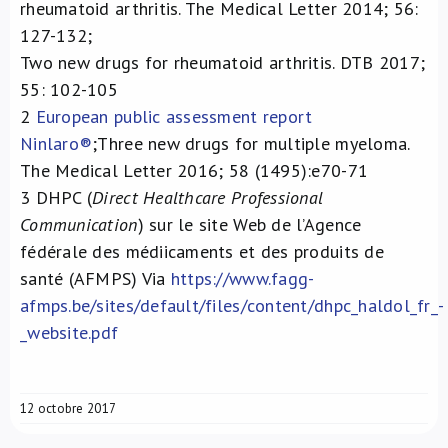
rheumatoid arthritis. The Medical Letter 2014; 56:
127-132;
Two new drugs for rheumatoid arthritis. DTB 2017;
55: 102-105
2
European public assessment report
Ninlaro®
;Three new drugs for multiple myeloma.
The Medical Letter 2016; 58 (1495):e70-71
3
DHPC (
Direct Healthcare Professional
Communication
) sur le site Web de l’Agence
fédérale des médiicaments et des produits de
santé (AFMPS) Via
https://www.fagg-
afmps.be/sites/default/files/content/dhpc_haldol_fr_-
_website.pdf
12 octobre 2017