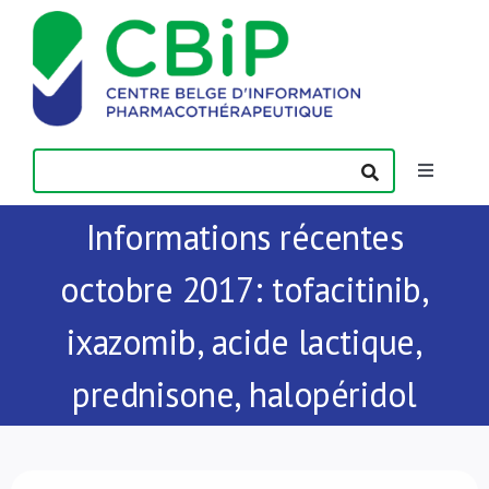
Passer
au
contenu
Toggle
Navigatio
Informations récentes
Actualités
octobre 2017: tofacitinib,
Publications
ixazomib, acide lactique,
Formations
prednisone, halopéridol
Contact