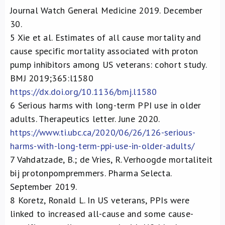
Journal Watch General Medicine 2019. December
30.
5
Xie et al. Estimates of all cause mortality and
cause specific mortality associated with proton
pump inhibitors among US veterans: cohort study.
BMJ 2019;365:l1580
https://dx.doi.org/10.1136/bmj.l1580
6
Serious harms with long-term PPI use in older
adults. Therapeutics letter. June 2020.
https://www.ti.ubc.ca/2020/06/26/126-serious-
harms-with-long-term-ppi-use-in-older-adults/
7
Vahdatzade, B.; de Vries, R. Verhoogde mortaliteit
bij protonpompremmers. Pharma Selecta.
September 2019.
8
Koretz, Ronald L. In US veterans, PPIs were
linked to increased all-cause and some cause-