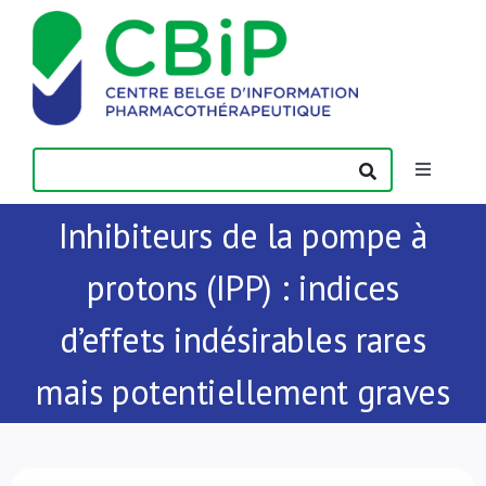
Passer
au
contenu
Toggle
Navigatio
Inhibiteurs de la pompe à
Actualités
protons (IPP) : indices
Publications
d’effets indésirables rares
Formations
mais potentiellement graves
Contact