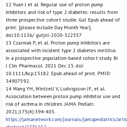
12
Yuan J et al. Regular use of proton pump
inhibitors and risk of type 2 diabetes: results from
three prospective cohort studie. Gut Epub ahead of
print: [please include Day Month Year].
doi:10.1136/ gutjnl-2020-322557
13
Czarniak P, et al. Proton pump inhibitors are
associated with incident type 2 diabetes mellitus
in a prospective population-based cohort study. Br
J Clin Pharmacol. 2021 Dec 15. doi:
10.1111/bcp.15182. Epub ahead of print. PMID:
34907592.
14
Wang YH, Wintzell V, Ludvigsson JF, et al.
Association between proton pump inhibitor use and
risk of asthma in children. JAMA Pediatr.
2021;175(4):394-403.
https://jamanetwork.com/journals/jamapediatrics/artic
abstract/2776162