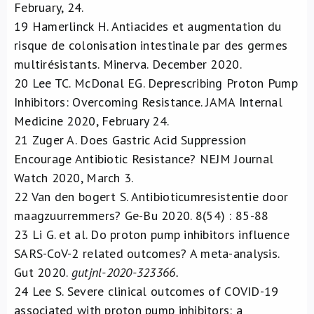
February, 24.
19
Hamerlinck H. Antiacides et augmentation du
risque de colonisation intestinale par des germes
multirésistants. Minerva. December 2020.
20
Lee TC. McDonal EG. Deprescribing Proton Pump
Inhibitors: Overcoming Resistance. JAMA Internal
Medicine 2020, February 24.
21
Zuger A. Does Gastric Acid Suppression
Encourage Antibiotic Resistance? NEJM Journal
Watch 2020, March 3.
22
Van den bogert S. Antibioticumresistentie door
maagzuurremmers? Ge-Bu 2020. 8(54) : 85-88
23
Li G. et al. Do proton pump inhibitors influence
SARS-CoV-2 related outcomes? A meta-analysis.
Gut 2020.
gutjnl-2020-323366.
24
Lee S. Severe clinical outcomes of COVID-19
associated with proton pump inhibitors: a