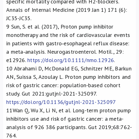
specific mortality compared with H2-blockers.
Annals of Internal Medicine (2019 Jan 1) 171 (6):
JC35-JC35.
9
Sun, S. et al. (2017), Proton pump inhibitor
monotherapy and the risk of cardiovascular events
in patients with gastro‐esophageal reflux disease:
a meta‐analysis. Neurogastroenterol. Motil., 29:
e12926.
https://doi.org/10.1111/nmo.12926
.
10
Abrahami D, McDonald EG, Schnitzer ME, Barkun
AN, Suissa S, Azoulay L. Proton pump inhibitors and
risk of gastric cancer: population-based cohort
study. Gut 2021:gutjnl-2021-325097.
https://doi.org/10.1136/gutjnl-2021-325097
11
Wan Q, Wu X, Li N, et al. Long-term proton pump
inhibitors use and risk of gastric cancer: a meta-
analysis of 926 386 participants. Gut 2019;68:762-
764.