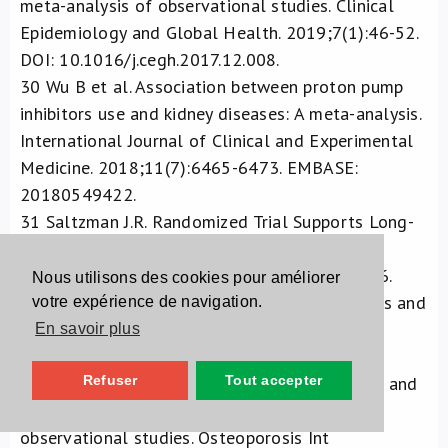
meta-analysis of observational studies. Clinical
Epidemiology and Global Health. 2019;7(1):46-52.
DOI: 10.1016/j.cegh.2017.12.008.
30
Wu B et al. Association between proton pump
inhibitors use and kidney diseases: A meta-analysis.
International Journal of Clinical and Experimental
Medicine. 2018;11(7):6465-6473. EMBASE:
20180549422.
31
Saltzman J.R. Randomized Trial Supports Long-
Term Safety of Proton-Pump Inhibitors. NEJM
Journal Watch Gastroenterology 2019. June, 26.
Nous utilisons des cookies pour améliorer
32
More data on the association between PPIs and
votre expérience de navigation.
fracture risk. DTB 2020. DOi:
En savoir plus
10.1136/dtb.2020.000014. Review of: Poly Tn,
islam MM, Wu cc, et al. proton pump inhibitors and
Refuser
Tout accepter
risk of hip fracture: a meta analysis of
observational studies. Osteoporosis Int