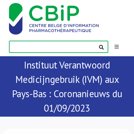
Passer
au
contenu
Toggle
Navigatio
Instituut Verantwoord
Actualités
Medicijngebruik (IVM) aux
Publications
Pays-Bas : Coronanieuws du
Formations
01/09/2023
Contact