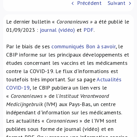
Précédent
Suivant
À propos de nous
Le dernier bulletin «
Coronanieuws »
a été publié le
NL
01/09/2023 :
journal (vidéo)
et
PDF
.
Par le biais de ses
communiqués Bon à savoir
, le
CBIP informe sur les principaux développements et
études concernant les vaccins et les médicaments
contre la COVID-19. Le flux d'informations est
toutefois très important. Sur sa page
Actualités
COVID-19
, le CBIP publiera un lien vers le
«
Coronanieuws
» de l’
Instituut Verantwoord
Medicijngebruik
(IVM) aux Pays-Bas, un centre
indépendant d'information sur les médicaments.
Les actualités «
Coronanieuws
» de l'IVM sont
publiées sous forme de journal (vidéo) et en