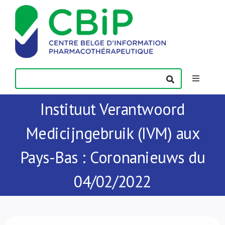
Passer
au
contenu
Toggle
Navigatio
Instituut Verantwoord
Actualités
Medicijngebruik (IVM) aux
Publications
Pays-Bas : Coronanieuws du
Formations
04/02/2022
Contact