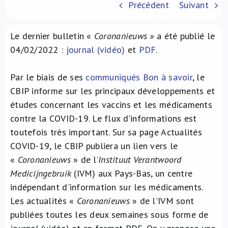
Précédent
Suivant
À propos de nous
Le dernier bulletin «
Coronanieuws »
a été publié le
NL
04/02/2022 :
journal (vidéo)
et
PDF
.
Par le biais de ses
communiqués Bon à savoir
, le
CBIP informe sur les principaux développements et
études concernant les vaccins et les médicaments
contre la COVID-19. Le flux d'informations est
toutefois très important. Sur sa page Actualités
COVID-19, le CBIP publiera un lien vers le
«
Coronanieuws
» de l’
Instituut Verantwoord
Medicijngebruik
(IVM) aux Pays-Bas, un centre
indépendant d'information sur les médicaments.
Les actualités «
Coronanieuws
» de l'IVM sont
publiées toutes les deux semaines sous forme de