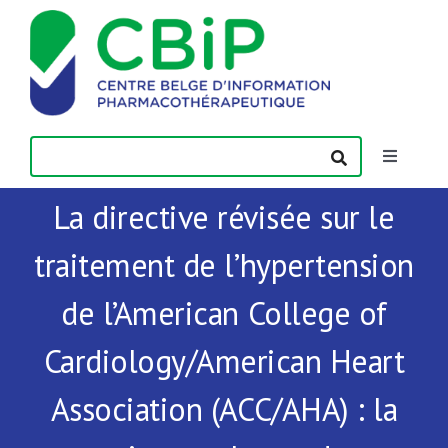
Passer
au
contenu
Toggle
Navigatio
La directive révisée sur le
Actualités
traitement de l’hypertension
Publications
de l’American College of
Formations
Cardiology/American Heart
Association (ACC/AHA) : la
Contact