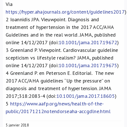
Via
https://hyper.ahajournals.org/content/guidelines2017
)
2
Ioannidis JPA. Vieuwpoint. Diagnosis and
treatment of hypertension in the 2017 ACC/AHA
Guidelines and in the real world. JAMA, published
online 14/12/2017 (doi:
10.1001/jama.2017.19672
)
3
Greenland P. Viewpoint. Cardiovascular guideline
scepticism vs lifestyle realism? JAMA, published
online 14/12/2017 (doi:
10.1001/jama.2017.19675
)
4
Greenland P. en Peterson E. Editorial. The new
2017 ACC/AHA guidelines “Up the pressure” on
diagnosis and treatment of hypertension. JAMA
2017;318:2083-4 (doi:
10.1001/jama.2017.18605
)
5
https://www.aafp.org/news/health-of-the-
public/20171212notendorseaha-accgdlne.html
5 janvier 2018