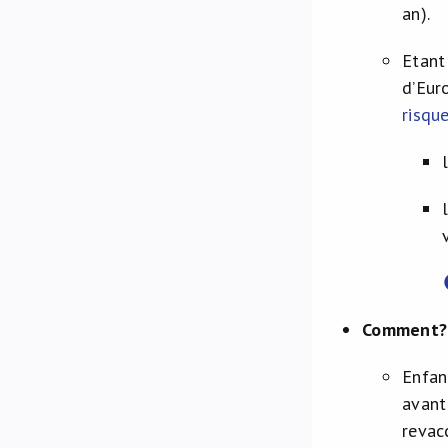
an).
Etant
d’Eur
risqu
​Comment?
Enfan
avant
revac