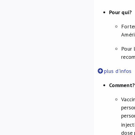
Pour qui?
Forte
Améri
Pour 
recom
plus d'infos
Comment?
Vacci
perso
perso
injec
dose 