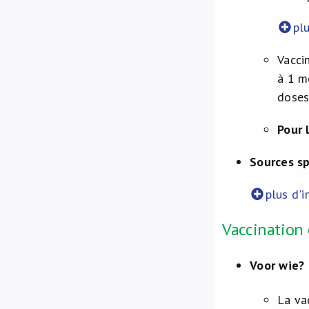
plu
Vacci
à 1 m
doses
Pour 
Sources s
plus d'i
Vaccination 
Voor wie?
La va