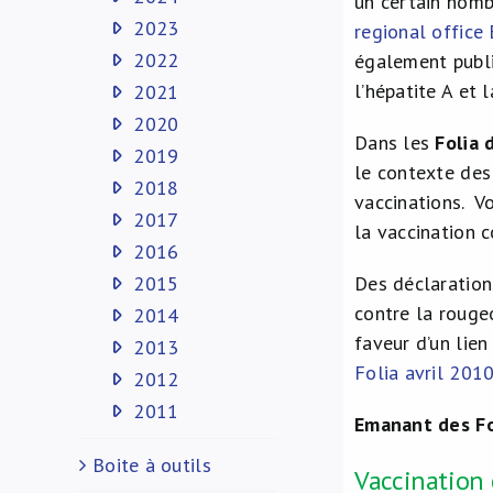
un certain nomb
2023
regional office
2022
également publi
l’hépatite A et 
2021
2020
Dans les
Folia 
2019
le contexte des
2018
vaccinations. V
2017
la vaccination c
2016
2015
Des déclaration
contre la rougeo
2014
faveur d’un lien
2013
Folia avril 201
2012
2011
Emanant des Fo
Boite à outils
Vaccination 