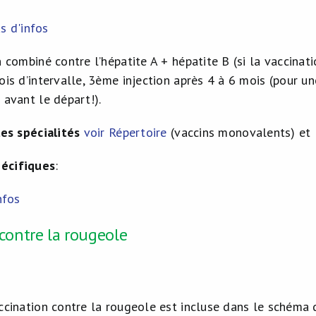
s d'infos
n combiné contre l’hépatite A + hépatite B (si la vaccinati
ois d’intervalle, 3ème injection après 4 à 6 mois (pour u
 avant le départ!).
les spécialités
voir Répertoire
(vaccins monovalents) et
pécifiques
:
nfos
contre la rougeole
ccination contre la rougeole est incluse dans le schéma 