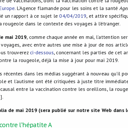
re de vaccinations, dont la vaccination contre la rougeol
 Europe
. L’Agence flamande pour les soins et la santé
Age
é un rapport à ce sujet le
04/04/2019
, et attire spécifi
la rougeole dans le contexte des voyages à l’étranger.
de mai 2019
, comme chaque année en mai, l’attention ser
 voyages, avec entre autres une mise à jour de nos artic
ous trouverez
ci-dessous
, concernant les parties de cet ar
ontre la rougeole, déjà la mise à jour pour mai 2019.
s récentes dans les médias suggérant à nouveau qu’il pour
le et l’autisme ont été critiquées à juste titre immédiat
 causal entre la vaccination contre les oreillons, la rouge
0
].
lia de mai 2019 (sera publié sur notre site Web dans l
contre l’hépatite A