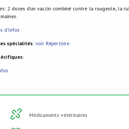
es: 2 doses d’un vaccin combiné contre la rougeole, la rub
emaines.
s d'infos
les spécialités
:
voir Répertoire
pécifiques
:
nfos
Médicaments vétérinaires