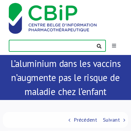
Passer
au
contenu
Toggle
Navigatio
L’aluminium dans les vaccins
Actualités
n’augmente pas le risque de
Publications
maladie chez l’enfant
Formations
Contact
Précédent
Suivant