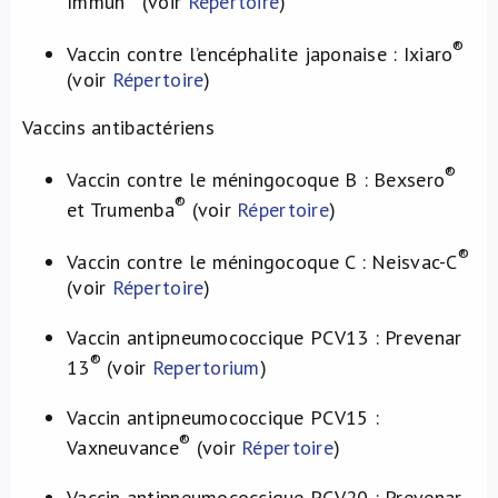
Immun
(voir
Répertoire
)
®
Vaccin contre l’encéphalite japonaise : Ixiaro
(voir
Répertoire
)
Vaccins antibactériens
®
Vaccin contre le méningocoque B : Bexsero
®
et Trumenba
(voir
Répertoire
)
®
Vaccin contre le méningocoque C : Neisvac-C
(voir
Répertoire
)
Vaccin antipneumococcique PCV13 : Prevenar
®
13
(voir
Repertorium
)
Vaccin antipneumococcique PCV15 :
®
Vaxneuvance
(voir
Répertoire
)
Vaccin antipneumococcique PCV20 : Prevenar