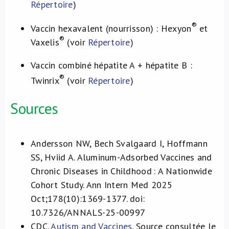
Répertoire
)
®
Vaccin hexavalent (nourrisson) : Hexyon
et
®
Vaxelis
(voir
Répertoire
)
Vaccin combiné hépatite A + hépatite B :
®
Twinrix
(voir
Répertoire
)
Sources
Andersson NW, Bech Svalgaard I, Hoffmann
SS, Hviid A. Aluminum-Adsorbed Vaccines and
Chronic Diseases in Childhood : A Nationwide
Cohort Study. Ann Intern Med 2025
Oct;178(10):1369-1377. doi:
10.7326/ANNALS-25-00997
CDC.
Autism and Vaccines
.
Source consultée le