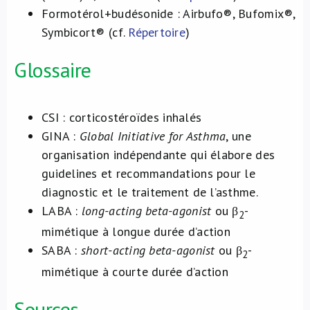
Formotérol+budésonide : Airbufo®, Bufomix®,
Symbicort® (cf.
Répertoire
)
Glossaire
CSI :
corticostéroïdes inhalés
GINA :
Global Initiative for Asthma
, une
organisation indépendante qui élabore des
guidelines et recommandations pour le
diagnostic et le traitement de l’asthme.
LABA :
long-acting beta-agonist
ou β
-
2
mimétique à longue durée d’action
SABA :
short-acting beta-agonist
ou β
-
2
mimétique à courte durée d’action
Sources