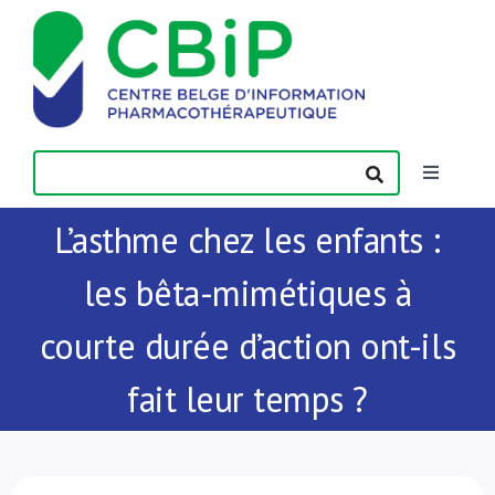
Passer
au
contenu
Toggle
Navigatio
L’asthme chez les enfants :
Actualités
les bêta-mimétiques à
Publications
courte durée d’action ont-ils
Formations
fait leur temps ?
Contact