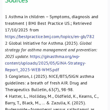
1
Asthma in children – Symptoms, diagnosis and
treatment | BMJ Best Practice US.; Retrieved
17/10/2025 from
https://bestpractice.bmj.com/topics/en-gb/782
2
Global Initiative for Asthma. (2025).
Global
strategy for asthma management and prevention:
2025 update
.
https://ginasthma.org/wp-
content/uploads/2025/05/GINA-Strategy-
Report_2025-WEB-WMS.pdf
3
Congleton, J. (2025). NICE/BTS/SIGN asthma
guidelines: a breath of fresh AIR. Drug and
Therapeutics Bulletin, 63(7), 98-98.
4
Hatter, L., Holliday, M., Oldfield, K., Kearns, C.,
Barry, T., Black, M., … & Zazulia, K. (2025).
Budesonide–formoterol versus salbutamol as