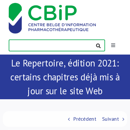
Passer
au
contenu
Toggle
Navigatio
Le Repertoire, édition 2021:
Actualités
certains chapitres déjà mis à
Publications
jour sur le site Web
Formations
Contact
Précédent
Suivant