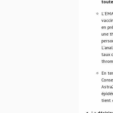
toute
L'EM
vacci
en pr
une t
perso
L'ana
taux 
throm
En te
Conse
Astra
épidé
tient
La
décisio