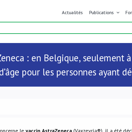
Actualités
Publications
Fo
Zeneca : en Belgique, seulement à 
d’âge pour les personnes ayant dé
concerne le
vaccin AstraZeneca
(Vaxzevria®), il a été dé