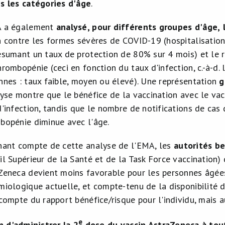
s les catégories d'âge
.
A a également
analysé, pour différents groupes d'âge,
n contre les formes sévères de COVID-19 (hospitalisation,
ésumant un taux de protection de 80% sur 4 mois) et le 
hrombopénie (ceci en fonction du taux d'infection, c.-à-d
nnes : taux faible, moyen ou élevé). Une représentation
g
lyse montre que le bénéfice de la vaccination avec le va
d'infection, tandis que le nombre de notifications de ca
bopénie diminue avec l'âge.
nant compte de cette analyse de l'EMA, les
autorités b
il Supérieur de la Santé et de la Task Force vaccination)
Zeneca devient moins favorable pour les personnes âgées
miologique actuelle, et compte-tenu de la disponibilité 
 compte du rapport bénéfice/risque pour l'individu, mais
e
n d'administrer la 2
dose du vaccin AstraZeneca à tout