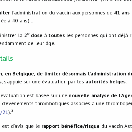
iter
l’administration du vaccin aux personnes de
41 ans 
sée à 40 ans) ;
e
inistrer la
2
dose
à
toutes
les personnes qui ont déjà r
endamment de leur âge.
tails
n, en Belgique, de limiter désormais l’administration
s
, s’appuie sur une évaluation par les
autorités belges
.
 évaluation est basée sur une
nouvelle analyse de l'Ag
e d'événements thrombotiques associés à une thrombopén
2
4/21
).
A
est d’avis que le
rapport bénéfice/risque
du vaccin As