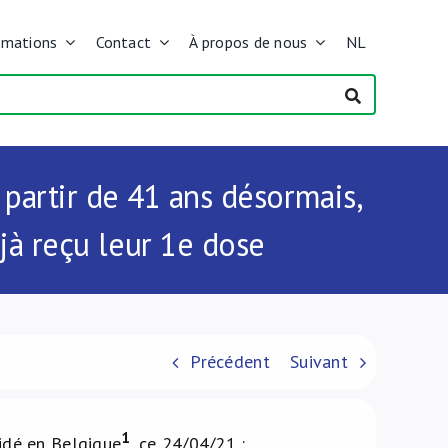
rmations
Contact
À propos de nous
NL
partir de 41 ans désormais,
jà reçu leur 1e dose
Précédent
Suivant
1
cidé en Belgique
, ce 24/04/21 :