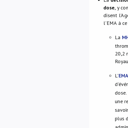
dose
, y c
disent l’A
l'EMA à ce 
La
M
throm
20,2 
Royau
L'
EM
d'évé
dose.
une r
savoir
plus 
admin