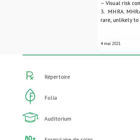
– Visual risk co
3.
MHRA. MHRA i
rare, unlikely 
4 mai 2021
Répertoire
Folia
Auditorium
Formulaire de soins