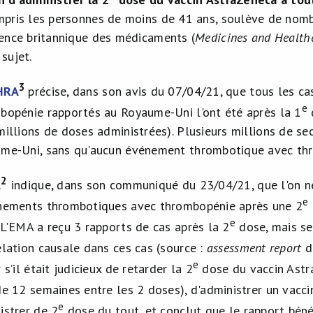
ompris les personnes de moins de 41 ans, soulève de nombr
gence britannique des médicaments (
Medicines and Health
sujet.
3
HRA
précise, dans son avis du 07/04/21, que tous les 
e
bopénie rapportés au Royaume-Uni l'ont été après la 1
d
millions de doses administrées). Plusieurs millions de s
me-Uni, sans qu'aucun événement thrombotique avec thro
2
A
indique, dans son communiqué du 23/04/21, que l'on ne s
e
nements thrombotiques avec thrombopénie après une 2
e
 L'EMA a reçu 3 rapports de cas après la 2
dose, mais sel
elation causale dans ces cas (source :
assessment report
d
e
 s’il était judicieux de retarder la 2
dose du vaccin Astra
de 12 semaines entre les 2 doses), d'administrer un va
e
istrer de 2
dose du tout, et conclut que le rapport bénéf