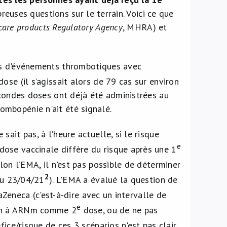
euses questions sur le terrain. Voici ce que
care products Regulatory Agency
, MHRA) et
cas d'événements thrombotiques avec
ose (il s’agissait alors de 79 cas sur environ
econdes doses ont déjà été administrées au
mbopénie n'ait été signalé.
ait pas, à l’heure actuelle, si le risque
e
dose vaccinale diffère du risque après une 1
on l’EMA, il n'est pas possible de déterminer
2
u 23/04/21
). L'EMA a évalué la question de
Zeneca (c'est-à-dire avec un intervalle de
e
ccin à ARNm comme 2
dose, ou de ne pas
ice/risque de ces 3 scénarios n'est pas clair.