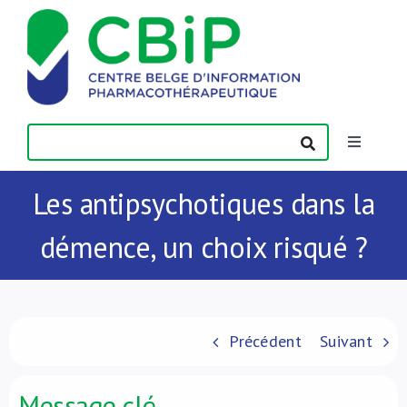
Passer
au
contenu
Toggle
Navigatio
Actualités
Les antipsychotiques dans la
démence, un choix risqué ?
Publications
Formations
Précédent
Suivant
Contact
Message clé