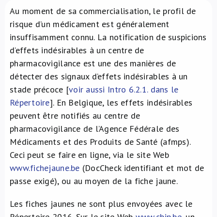
Au moment de sa commercialisation, le profil de
À propos de nous
risque d’un médicament est généralement
insuffisamment connu. La notification de suspicions
NL
d’effets indésirables à un centre de
pharmacovigilance est une des manières de
détecter des signaux d’effets indésirables à un
stade précoce [
voir aussi Intro 6.2.1. dans le
Répertoire
]. En Belgique, les effets indésirables
peuvent être notifiés au centre de
pharmacovigilance de l’Agence Fédérale des
Médicaments et des Produits de Santé (afmps).
Ceci peut se faire en ligne, via le site Web
www.fichejaune.be
(DocCheck identifiant et mot de
passe exigé), ou au moyen de la fiche jaune.
Les fiches jaunes ne sont plus envoyées avec le
Répertoire 2016. Sur le site Web
www.cbip.be
, un