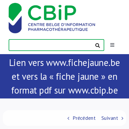
Passer
au
contenu
Toggle
Navigatio
Lien vers www.fichejaune.be
Actualités
et vers la « fiche jaune » en
Publications
format pdf sur www.cbip.be
Formations
Contact
Précédent
Suivant